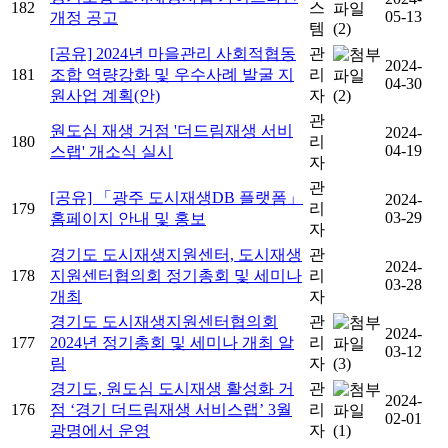
182
스
05-13
개정 공고
템
(2)
[공유] 2024년 마을관리 사회적협동
관
2024-
181
조합 역량강화 및 우수사례 발굴 지
리
04-30
원사업 계획(안)
자
(2)
관
원도심 재생 거점 '더드림재생 서비
2024-
180
리
04-19
스랩' 개소식 실시
자
관
[공유] 「광주 도시재생DB 플랫폼」
2024-
179
리
03-29
홈페이지 안내 및 홍보
자
경기도 도시재생지원센터, 도시재생
관
2024-
178
지원센터협의회 정기총회 및 세미나
리
03-28
개최
자
경기도 도시재생지원센터협의회
관
2024-
177
2024년 정기총회 및 세미나 개최 알
리
03-12
림
자
(3)
경기도, 원도심 도시재생 활성화 거
관
2024-
176
점 ‘경기 더드림재생 서비스랩’ 3월
리
02-01
광명에서 운영
자
(1)