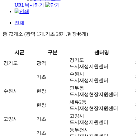
URL복사하기
전체
총 72개소 (광역 1개,기초 26개,현장46개)
시군
구분
센터명
경기도
경기도
광역
도시재생지원센터
수원시
기초
도시재생지원센터
연무동
수원시
현장
도시재생현장지원센터
세류2동
현장
도시재생현장지원센터
고양시
고양시
기초
도시재생지원센터
동두천시
기초