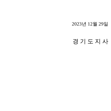
2023
년
12
월
29
일
경 기 도 지 사