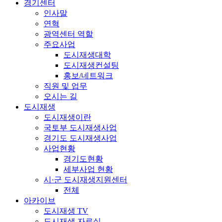
경기센터
인사말
연혁
광역센터 역할
주요사업
도시재생대학
도시재생컨설팅
홍보/네트워크
직원 및 업무
오시는 길
도시재생
도시재생이란
국토부 도시재생사업
경기도 도시재생사업
사업현황
경기도현황
세부사업 현황
시·군 도시재생지원센터
전체
아카이브
도시재생 TV
도시재생 자료실