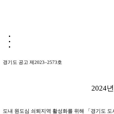
경기도 공고 제
2023
–
2573
호
2024
년
도내 원도심 쇠퇴지역 활성화를 위해
「
경기도 도