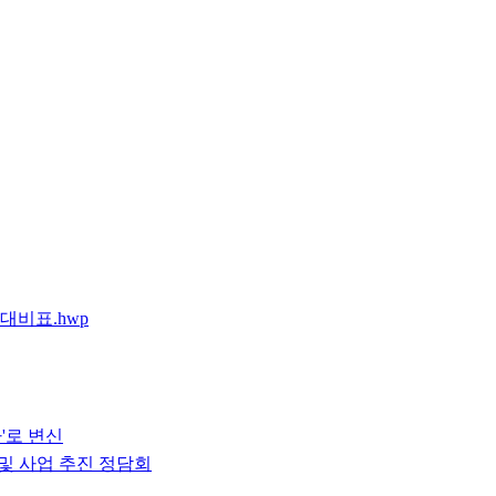
대비표.hwp
'로 변신
및 사업 추진 정담회